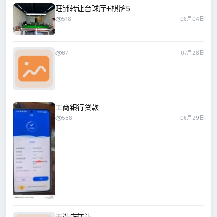
旺铺转让台球厅➕棋牌5
518
08月04日
67
07月28日
工商银行贷款
558
06月29日
干洗店转让