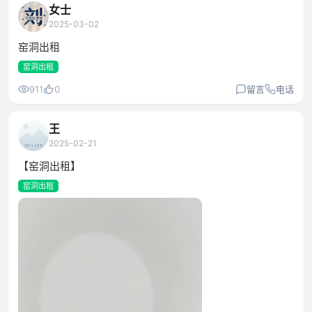
女士
2025-03-02
窑洞出租
窑洞出租
911
0
留言
电话
王
2025-02-21
【窑洞出租】
窑洞出租