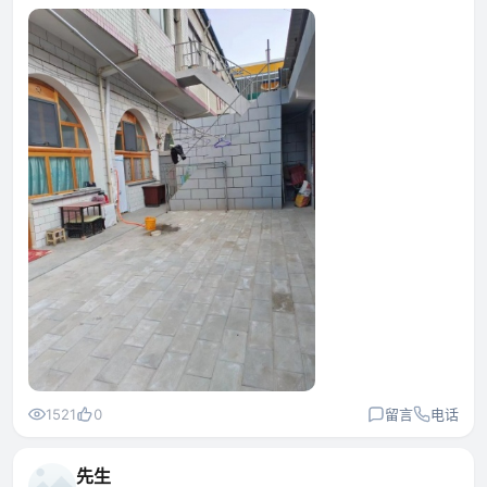
1521
0
留言
电话
先生