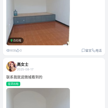
白石咀
908
0
留言
电话
高女士
2025-08-17
联系我就说微城看到的
窑洞出租