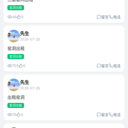
窑洞出租
46
0
留言
电话
先生
2026-07-25
窑洞出租
窑洞出租
755
0
留言
电话
先生
2026-07-25
出租窑洞
窑洞出租
76
0
留言
电话