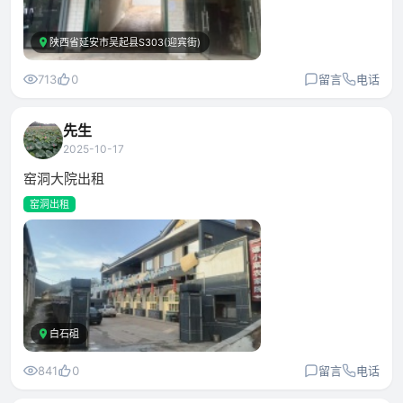
陕西省延安市吴起县S303(迎宾街)
713
0
留言
电话
先生
2025-10-17
窑洞大院出租
窑洞出租
白石砠
841
0
留言
电话