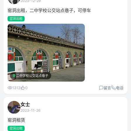
2023-12-29
窑洞出租，二中学校公交站点巷子，可停车
窑洞出租
二中学校公交站点巷子
1312
0
留言
电话
女士
2023-11-26
窑洞租赁
窑洞出租