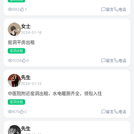
982
1
留言
电话
女士
2024-01-16
窑洞平房出租
窑洞出租
1026
0
留言
电话
先生
2024-01-12
中医院附近窑洞出租，水电暖厕齐全，领包入住
窑洞出租
870
0
留言
电话
先生