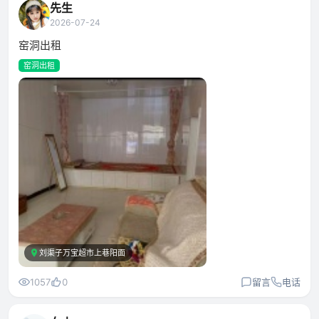
先生
2026-07-24
窑洞出租
窑洞出租
刘渠子万宝超市上巷阳面
1057
0
留言
电话