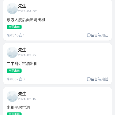
先生
2024-04-02
东方大厦后面窑洞出租
窑洞出租
1540
1
留言
电话
先生
2024-03-27
二中附近窑洞出租
窑洞出租
1062
0
留言
电话
先生
2024-02-15
出租平房窑洞
窑洞出租