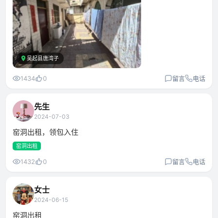
吴起县唐湾子
1434
0
留言
电话
先生
2024-07-03
窑洞出租，领包入住
窑洞出租
1432
0
留言
电话
女士
2024-06-15
窑洞出租