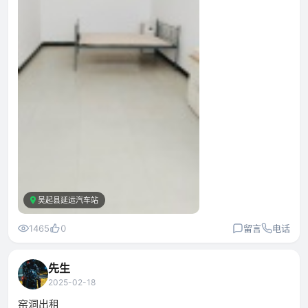
吴起县延运汽车站
1465
0
留言
电话
先生
2025-02-18
窑洞出租