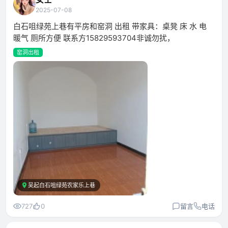
2025-07-08
白石咀绿苑上巷有平房和窑洞 出租 带家具：桌凳 床 水 电
暖气 厕所方便 联系方15829593704非诚勿扰，
窑洞出租
吴起白石咀绿苑农家乐上巷
727
0
留言
电话