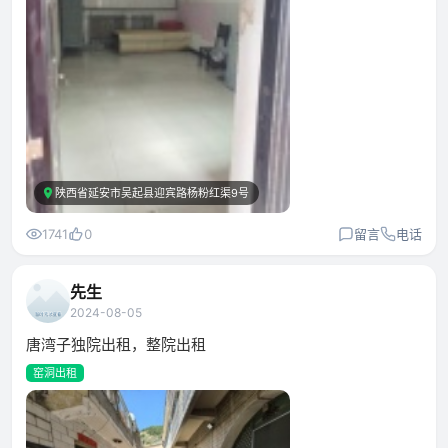
陕西省延安市吴起县迎宾路杨粉红渠9号
1741
0
留言
电话
先生
2024-08-05
唐湾子独院出租，整院出租
窑洞出租