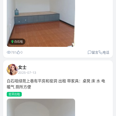
白石咀
781
0
留言
电话
女士
2025-07-13
白石咀绿苑上巷有平房和窑洞 出租 带家具：桌凳 床 水 电
暖气 厕所方便
窑洞出租