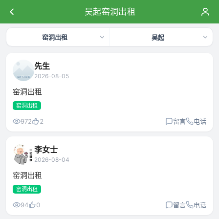
吴起窑洞出租
窑洞出租
吴起
先生
2026-08-05
窑洞出租
窑洞出租
972
2
留言
电话
李女士
2026-08-04
窑洞出租
窑洞出租
94
0
留言
电话