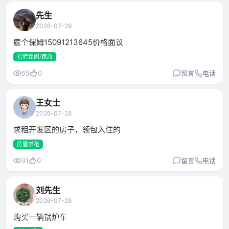
先生
2026-07-29
雇个保姆15091213645价格面议
招聘保姆/家政
55
0
留言
电话
王女士
2026-07-28
求租开发区的房子，领包入住的
房屋求租
31
0
留言
电话
刘先生
2026-07-28
购买一辆锅炉车