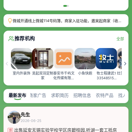
微城开通线上微城114号码簿，商家入驻功能，邀吴起商家（收费）以及个人（免费）入驻
微城开通线上微城114号码簿，商家入驻功能，邀吴起商家（收费）以及个人（免费）入驻
推荐机构
全部
室内外装饰
吴起双羽定制
泰安市千屿文
小鱼快跑
牧士程建武1
灶签签串
家
化传媒有限公
335485150
锅
司
2
品
车辆交易
最新发布
商家广告
求职简历
招聘信息
农特产品
找人寻
先生
2026-06-25
出售延安无锡实验学校学区房碧桂园.听湖一套工抵房
顶