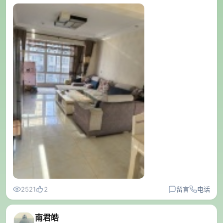
2521
2
留言
电话
南君皓