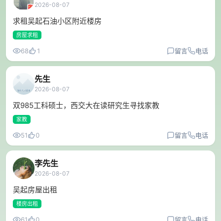
2026-08-07
求租吴起石油小区附近楼房
房屋求租
68
1
留言
电话
先生
2026-08-07
双985工科硕士，西交大在读研究生寻找家教
家教
51
0
留言
电话
李先生
2026-08-07
吴起房屋出租
楼房出租
61
0
留言
电话