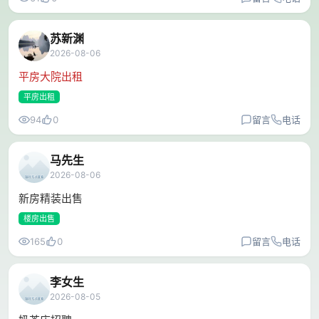
苏新渊
2026-08-06
平房大院出租
平房出租
94
0
留言
电话
马先生
2026-08-06
新房精装出售
楼房出售
165
0
留言
电话
李女生
2026-08-05