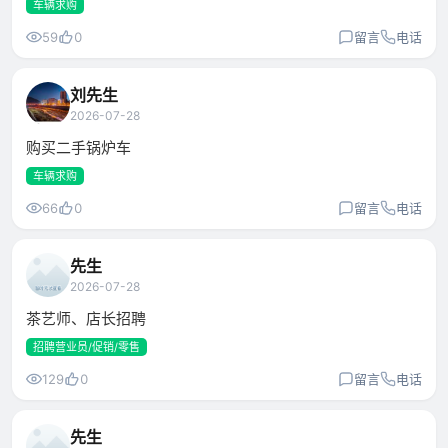
车辆求购
59
0
留言
电话
刘先生
2026-07-28
购买二手锅炉车
车辆求购
66
0
留言
电话
先生
2026-07-28
茶艺师、店长招聘
招聘营业员/促销/零售
129
0
留言
电话
先生