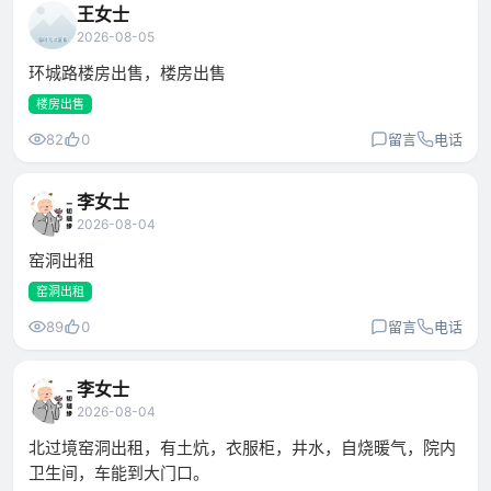
王女士
2026-08-05
环城路楼房出售，楼房出售
楼房出售
82
0
留言
电话
李女士
2026-08-04
窑洞出租
窑洞出租
89
0
留言
电话
李女士
2026-08-04
北过境窑洞出租，有土炕，衣服柜，井水，自烧暖气，院内
卫生间，车能到大门口。