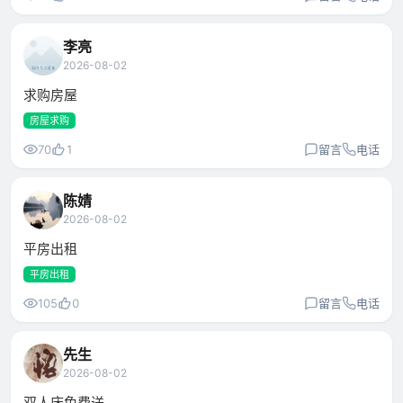
李亮
2026-08-02
求购房屋
房屋求购
70
1
留言
电话
陈婧
2026-08-02
平房出租
平房出租
105
0
留言
电话
先生
2026-08-02
双人床免费送