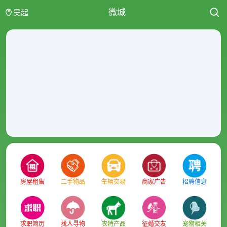
微城
吴起
房屋租售
二手物品
车辆交易
商家广告
招聘信息
生
求职简历
找人寻物
农特产品
征婚交友
宠物相关