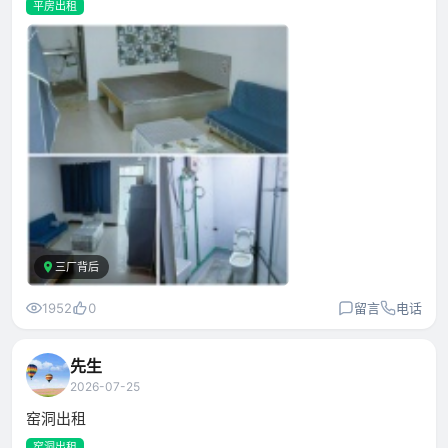
平房出租
三厂背后
1952
0
留言
电话
先生
2026-07-25
窑洞出租
窑洞出租