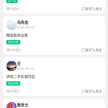
农产品
15
0
留言
电话
马先生
2026-08-04
精装新房出售
楼房出售
136
0
留言
电话
王
2026-08-03
求购二手彩钢顶瓦
物品求购
35
0
留言
电话
张女士