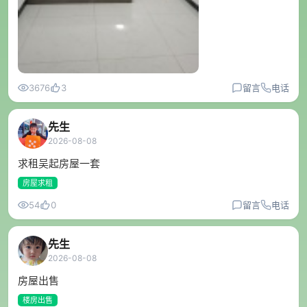
3676
3
留言
电话
先生
2026-08-08
求租吴起房屋一套
房屋求租
54
0
留言
电话
先生
2026-08-08
房屋出售
楼房出售