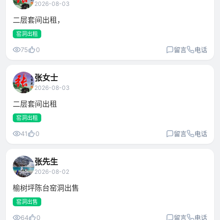
2026-08-03
二层套间出租，
窑洞出租
75
0
留言
电话
张女士
2026-08-03
二层套间出租
窑洞出租
41
0
留言
电话
张先生
2026-08-02
榆树坪陈台窑洞出售
窑洞出售
64
0
留言
电话