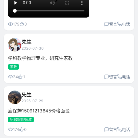
179
0
留言
电话
先生
2026-07-30
学科教学物理专业，研究生家教
家教
24
1
留言
电话
先生
2026-07-29
雇保姆15091213645价格面谈
招聘保姆/家政
174
0
留言
电话