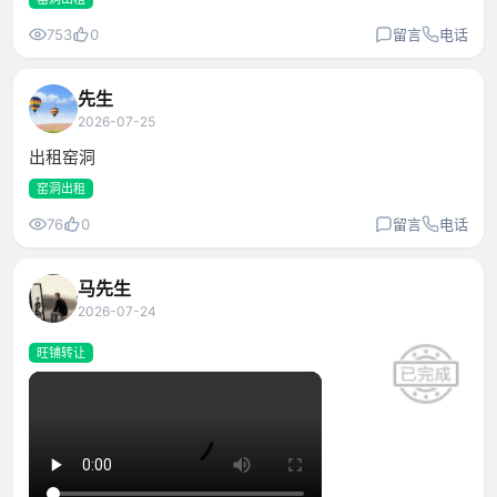
753
0
留言
电话
先生
2026-07-25
出租窑洞
窑洞出租
76
0
留言
电话
马先生
2026-07-24
旺铺转让