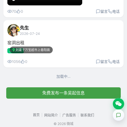
70
0
留言
电话
先生
2026-07-24
窑洞出租
窑洞出租
刘渠子万宝超市上巷阳面