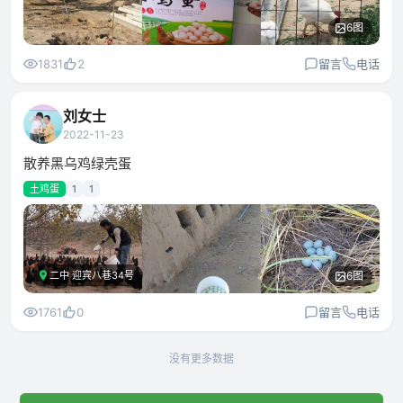
6图
1831
2
留言
电话
刘女士
2022-11-23
散养黑乌鸡绿壳蛋
土鸡蛋
1
1
二中 迎宾八巷34号
6图
1761
0
留言
电话
没有更多数据