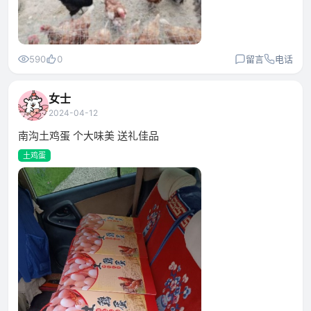
590
0
留言
电话
女士
2024-04-12
南沟土鸡蛋 个大味美 送礼佳品
土鸡蛋